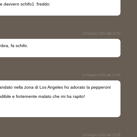
e davvero schifo1 :freddo:
14 Giugno 2011 alle 11:30
bra, fa schifo.
17 Giugno 2011 alle 17:24
ndato nella zona di Los Angeles ho adorato la pepperoni
dibile e fortemente malato che mi ha rapito!
20 Giugno 2011 alle 12:29