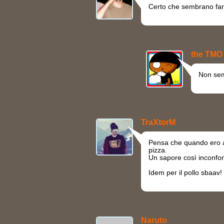
Certo che sembrano far
the TMO
Non sem
TraXtorM
Pensa che quando ero a
pizza.
Un sapore così inconfon
Idem per il pollo sbaav!
Naruto