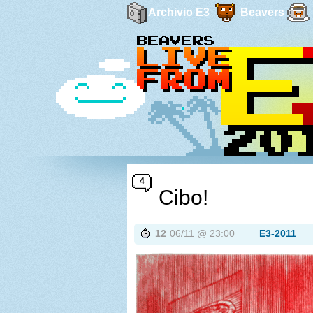
Archivio E3
Beavers
4
Cibo!
12
06/11 @ 23:00
E3-2011