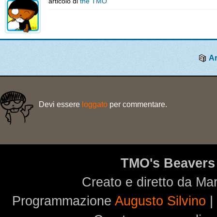
articolo di
the TMO
Ar
Devi essere
loggato
per commentare.
TMO's Beavers
Creato e diretto da Ma
Programmazione
Augusto Silvino
|