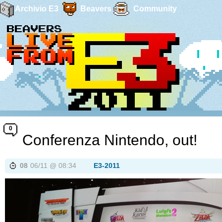
Archivio E3
Beavers
Community
0
Conferenza Nintendo, out!
08
06/11 @ 08:34
E3-2011