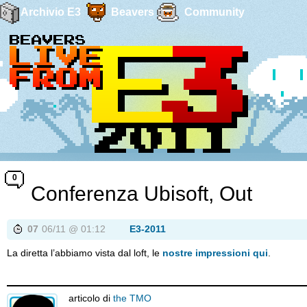
Archivio E3
Beavers
Community
0
Conferenza Ubisoft, Out
07
06/11 @ 01:12
E3-2011
La diretta l’abbiamo vista dal loft, le
nostre impressioni qui
.
articolo di
the TMO