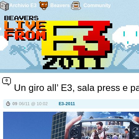
Archivio E3
Beavers
Community
0
Un giro all’ E3, sala press e p
09
06/11 @ 10:02
E3-2011